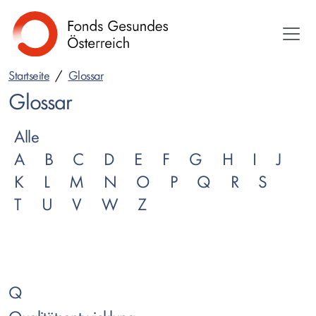
Direkt
zum
Inhalt
Startseite
Glossar
Glossar
Alle
A
B
C
D
E
F
G
H
I
J
K
L
M
N
O
P
Q
R
S
T
U
V
W
Z
Q