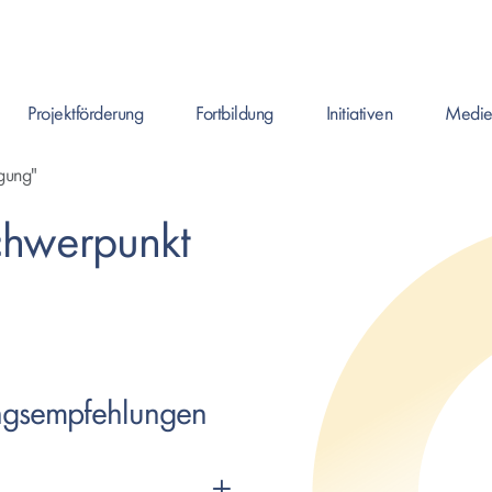
Projektförderung
Fortbildung
Initiativen
Medie
Enter drücken um Seite zu öffnen, oder Leertaste um das Submenü zu ö
Enter drücken um Seite zu öffnen, oder Leerta
Enter drücken um Seite zu ö
gung"
chwerpunkt
ungsempfehlungen