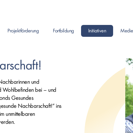
Projektförderung
Fortbildung
Initiativen
Medie
Enter drücken um Seite zu öffnen, oder Leertaste um das Submenü zu ö
Enter drücken um Seite zu öffnen, oder Leerta
Enter drücken um Seite zu ö
rschaft!
 Nachbarinnen und
nd Wohlbefinden bei – und
onds Gesundes
 gesunde Nachbarschaft!“ ins
im unmittelbaren
werden.