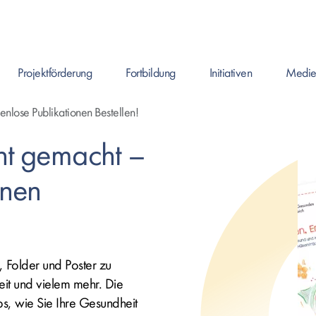
Projektförderung
Fortbildung
Initiativen
Medie
Enter drücken um Seite zu öffnen, oder Leertaste um das Submenü zu ö
Enter drücken um Seite zu öffnen, oder Leerta
Enter drücken um Seite zu ö
nlose Publikationen Bestellen!
ht gemacht –
onen
 Folder und Poster zu
t und vielem mehr. Die
ps, wie Sie Ihre Gesundheit