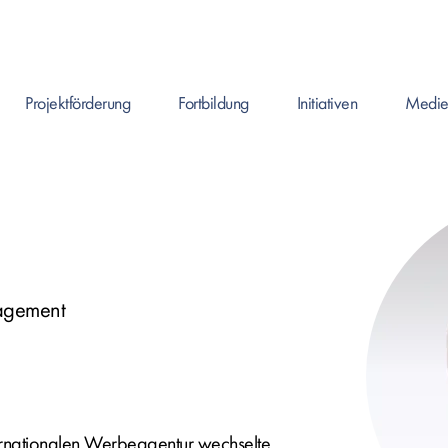
Projektförderung
Fortbildung
Initiativen
Medie
Enter drücken um Seite zu öffnen, oder Leertaste um das Submenü zu ö
Enter drücken um Seite zu öffnen, oder Leerta
Enter drücken um Seite zu ö
agement
ernationalen Werbeagentur wechselte